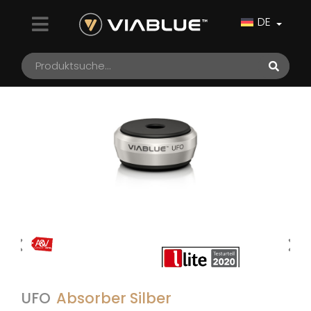
DE
UFO
Absorber Silber