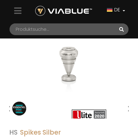
DE
HS
Spikes Silber