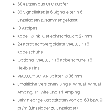
684 Litzen aus OFC Kupfer
36 Signalleiter: je 6 Signalleiter in 6
Einzeladern zusammengefasst
10 Airpipes
Kabel-Ø inkl. Geflechtschlauch: 27 mm
24 Karat echtvergoldete VIABLUE™
T8
Kabelschuhe
Optional: VIABLUE™
T8 Kabelschuhe
,
T8
Flexible Pins
VIABLUE™
SC-AIR Splitter
: Ø 36 mm
Erhältliche Versionen:
Single-Wire
,
Bi-Wire
,
Bi-
Amping
,
Tri-Wire
und Tri-Amping
Sehr niedrige Kapazitäten von ca. 63 bzw. 91
pF/m (Einzelader zu Einzelader)