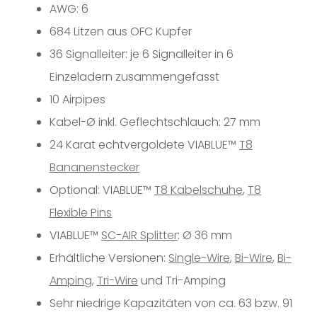
AWG: 6
684 Litzen aus OFC Kupfer
36 Signalleiter: je 6 Signalleiter in 6
Einzeladern zusammengefasst
10 Airpipes
Kabel-Ø inkl. Geflechtschlauch: 27 mm
24 Karat echtvergoldete VIABLUE™
T8
Bananenstecker
Optional: VIABLUE™
T8 Kabelschuhe
,
T8
Flexible Pins
VIABLUE™
SC-AIR Splitter
: Ø 36 mm
Erhältliche Versionen:
Single-Wire
,
Bi-Wire
,
Bi-
Amping
,
Tri-Wire
und Tri-Amping
Sehr niedrige Kapazitäten von ca. 63 bzw. 91