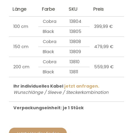
Länge
Farbe
SKU
Preis
Cobra
13804
100 cm
399,99 €
Black
13805
Cobra
13808
150 cm
479,99 €
Black
13809
Cobra
13810
200 cm
559,99 €
Black
13811
Ihr individuelles Kabel
jetzt anfragen.
Wunschlänge / Sleeve / Steckerkombination
Verpackungseinheit: je 1 Stück