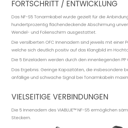
FORTSCHRITT / ENTWICKLUNG
Das NF-S5 Tonarmkabel wurde gezielt für die Anbindung
hundertprozentig flächendeckende Abschirmung unverz
Wendel- und Folienschirm ausgestattet.
Die versilberten OFC Innenadern sind jeweils mit einer 
welche sich deutlich positiv auf das Klangbild im Hocht
Die 5 Einzeladern werden durch den innenliegenden PP
Das Ergebnis: Geringe Kapazitäten, die insbesondere b
anfällige und schwache Signal bei Tonarmkabeln maxima
VIELSEITIGE VERBINDUNGEN
Die 5 Innenadern des VIABLUE™ NF-S5 ermöglichen sämt
Steckern
.