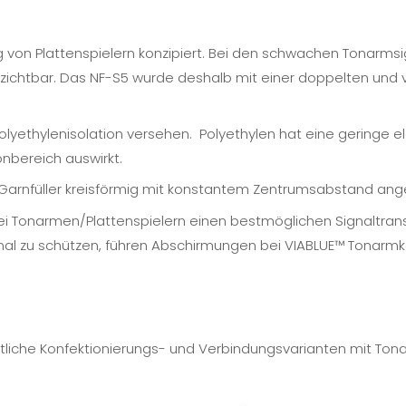
 von Plattenspielern konzipiert. Bei den schwachen Tonarmsi
ichtbar. Das NF-S5 wurde deshalb mit einer doppelten und 
Polyethylenisolation versehen. Polyethylen hat eine geringe e
onbereich auswirkt.
 Garnfüller kreisförmig mit konstantem Zentrumsabstand ang
ei Tonarmen/Plattenspielern einen bestmöglichen Signaltran
l zu schützen, führen Abschirmungen bei VIABLUE™ Tonarmkabe
liche Konfektionierungs- und Verbindungsvarianten mit Ton