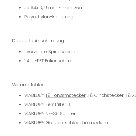
Je 64x 0,10 mm Einzellitzen
Polyethylen-Isolierung
Doppelte Abschirmung
1 verzinnte Spiralschirm
1 ALU-PET Folienschirm
Wir empfehlen:
VIABLUE™
T8 Tonarmstecker
,
T8 Cinchstecker
,
T8 X
VIABLUE™
Ferritfilter 11
VIABLUE™ NF-S5 Splitter
VIABLUE™
Geflechtschläuche medium