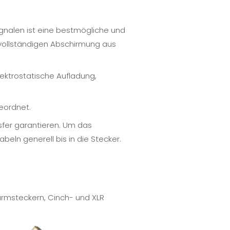
gnalen ist eine bestmögliche und
vollständigen Abschirmung aus
lektrostatische Aufladung,
eordnet.
sfer garantieren. Um das
ln generell bis in die Stecker.
armsteckern,
Cinch-
und
XLR