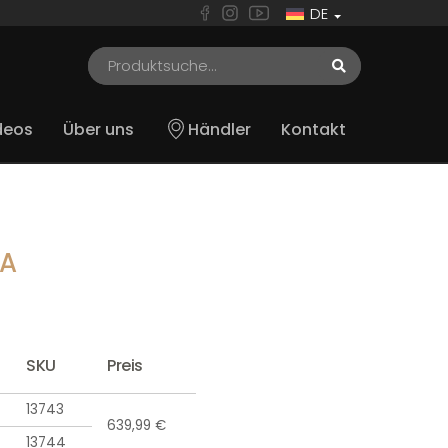
DE
deos
Über uns
Händler
Kontakt
CA
SKU
Preis
13743
639,99 €
13744