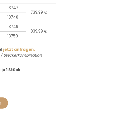
13747
739,99 €
13748
13749
839,99 €
13750
el
jetzt anfragen.
 / Steckerkombination
je 1 Stück
n