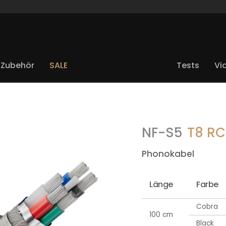
Zubehör
SALE
Tests
Vi
NF-S5
T8 R
Phonokabel
Länge
Farbe
Cobra
100 cm
Black