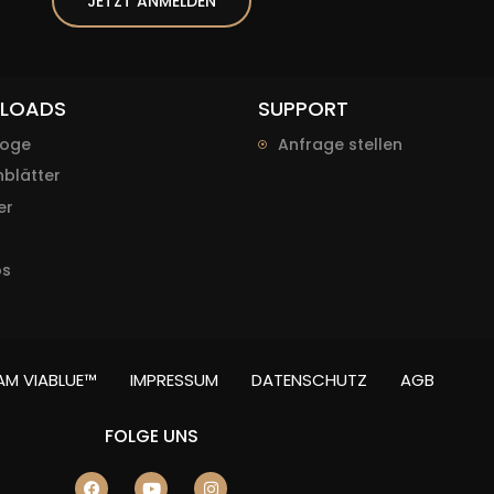
JETZT ANMELDEN
LOADS
SUPPORT
loge
Anfrage stellen
blätter
er
os
r
AM VIABLUE™
IMPRESSUM
DATENSCHUTZ
AGB
FOLGE UNS