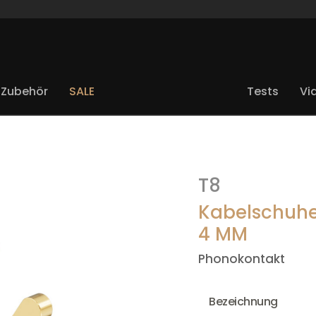
Zubehör
SALE
Tests
Vi
T8
Kabelschuhe
4 MM
Phonokontakt
Bezeichnung