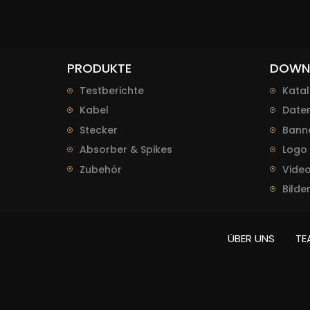
PRODUKTE
DOWN
Testberichte
Kata
Kabel
Daten
Stecker
Bann
Absorber & Spikes
Logo
Zubehör
Vide
Bilde
ÜBER UNS
TE